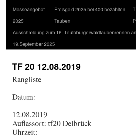
Messeangebot
Preisgeld 2025 bei 400 bezahlten
T
2025
Tauben
P
Ausschreibung zum 16. Teutoburgerwaldtaubenrennen a
19.September 2025
TF 20 12.08.2019
Rangliste
Datum:
12.08.2019
Auflassort: tf20 Delbrück
Uhrzeit: