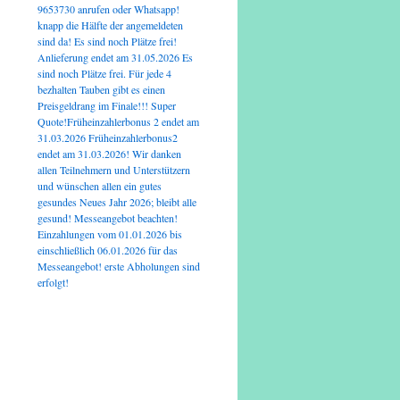
9653730 anrufen oder Whatsapp!
knapp die Hälfte der angemeldeten
sind da! Es sind noch Plätze frei!
Anlieferung endet am 31.05.2026 Es
sind noch Plätze frei. Für jede 4
bezhalten Tauben gibt es einen
Preisgeldrang im Finale!!! Super
Quote!Früheinzahlerbonus 2 endet am
31.03.2026 Früheinzahlerbonus2
endet am 31.03.2026! Wir danken
allen Teilnehmern und Unterstützern
und wünschen allen ein gutes
gesundes Neues Jahr 2026; bleibt alle
gesund! Messeangebot beachten!
Einzahlungen vom 01.01.2026 bis
einschließlich 06.01.2026 für das
Messeangebot! erste Abholungen sind
erfolgt!