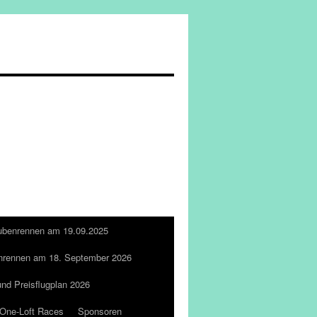
ubenrennen am 19.09.2025
nrennen am 18. September 2026
und Preisflugplan 2026
One-Loft Races
Sponsoren