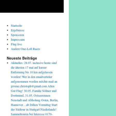
Startseite
Ergebnisse
Sponsoren
Impressum
Flug live
Andere One-Loft Races
Neueste Beiträge
Aktuelles: 28.07. inclusive heute sind
die ältesten 17 mal auf kurzer
Entfernung bis 10 km aufgelassen
worden! Wer in den emailverteiler
aufgenommen werden möchte mail an
groene.christoph@gmail.com Allen
Gut Flug! 30.05. Familie Söllner und
Dortmund, 31.05. Ostseerennen
Neustadt und Abholung Osten, Berlin,
Hannover…ab frühen Vormittag Start
der Südtour in Stuttgart!Niederlande!
Sammeltouren bei Interesse 0170-