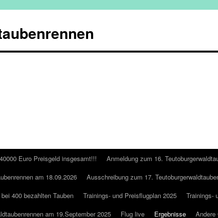
taubenrennen
 40000 Euro Preisgeld insgesamt!!!
Anmeldung zum 16. Teutoburgerwaldta
aubenrennen am 18.09.2026
Ausschreibung zum 17. Teutoburgerwaldtaube
 bei 400 bezahlten Tauben
Trainings- und Preisflugplan 2025
Trainings- 
aldtaubenrennen am 19.September 2025
Flug live
Ergebnisse
Andere 