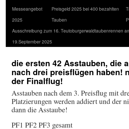
Messeangebot
Preisgeld 2025 bei 400 bezahlten
T
2025
Tauben
P
Ausschreibung zum 16. Teutoburgerwaldtaubenrennen a
19.September 2025
die ersten 42 Asstauben, die al
nach drei preisflügen haben!
der Finalflug!
Asstauben nach dem 3. Preisflug mit dre
Platzierungen werden addiert und der nie
dann die Asstaube!
PF1 PF2 PF3 gesamt