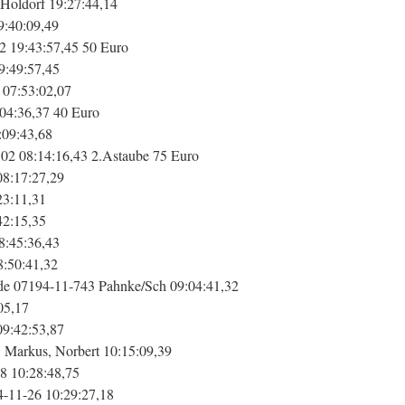
Holdorf 19:27:44,14
:40:09,49
2 19:43:57,45 50 Euro
9:49:57,45
 07:53:02,07
:04:36,37 40 Euro
:09:43,68
02 08:14:16,43 2.Astaube 75 Euro
08:17:27,29
23:11,31
42:15,35
8:45:36,43
8:50:41,32
de 07194-11-743 Pahnke/Sch 09:04:41,32
05,17
09:42:53,87
 Markus, Norbert 10:15:09,39
8 10:28:48,75
-11-26 10:29:27,18