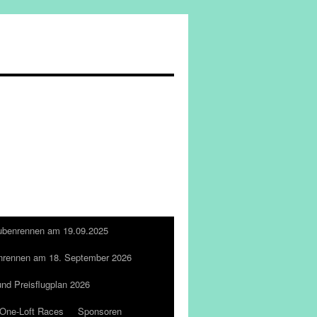
ubenrennen am 19.09.2025
nrennen am 18. September 2026
und Preisflugplan 2026
One-Loft Races
Sponsoren