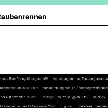
taubenrennen
 40000 Euro Preisgeld insgesamt!!!
Anmeldung zum 16. Teutoburgerwaldta
aubenrennen am 18.09.2026
Ausschreibung zum 17. Teutoburgerwaldtaube
 bei 400 bezahlten Tauben
Trainings- und Preisflugplan 2025
Trainings- 
aldtaubenrennen am 19.September 2025
Flug live
Ergebnisse
Andere 