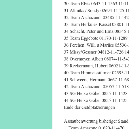
30 Team Elvis 0643-11-1563 11:11
31 Altmiks / Soudy 02694-11-25 1
32 Team Aichazandt 03485-11-142
33 Team Herkules-Kassel 03801-11
34 Schacht, Peter und Erna 08345-
35 Team Eggebote 01170-11-1289 
36 Ferchen, Willi u Marlies 05536
37 Missy/Gessner 04812-11-726 14
38 Overmeyer, Albert 08074-11-54
39 Reckermann, Hubert 06021-11-
40 Team Himmelsstürmer 02595-11
41 Schweers, Hermann 0667-11-68
42 Team Aichazandt 05057-11-518
43 SG Heiko Göbel 0855-11-1428
44 SG Heiko Göbel 0855-11-1425
Ende der Geldplatzierungen
Asstaubenwertung bisheriger Stand
1. Team Amazone 01620-11-470