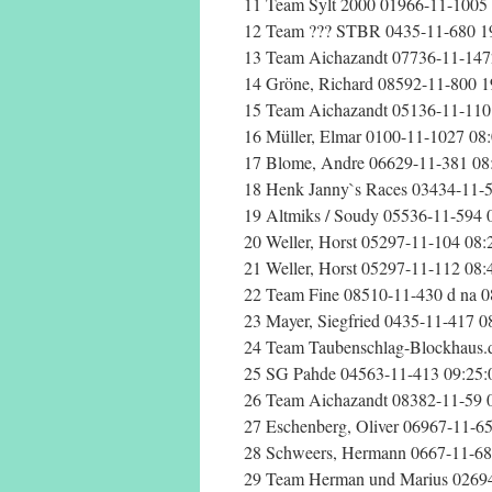
11 Team Sylt 2000 01966-11-1005 
12 Team ??? STBR 0435-11-680 19
13 Team Aichazandt 07736-11-147
14 Gröne, Richard 08592-11-800 1
15 Team Aichazandt 05136-11-110
16 Müller, Elmar 0100-11-1027 08
17 Blome, Andre 06629-11-381 08
18 Henk Janny`s Races 03434-11-5
19 Altmiks / Soudy 05536-11-594 
20 Weller, Horst 05297-11-104 08:
21 Weller, Horst 05297-11-112 08:
22 Team Fine 08510-11-430 d na 0
23 Mayer, Siegfried 0435-11-417 0
24 Team Taubenschlag-Blockhaus.
25 SG Pahde 04563-11-413 09:25:
26 Team Aichazandt 08382-11-59 
27 Eschenberg, Oliver 06967-11-65
28 Schweers, Hermann 0667-11-68
29 Team Herman und Marius 02694