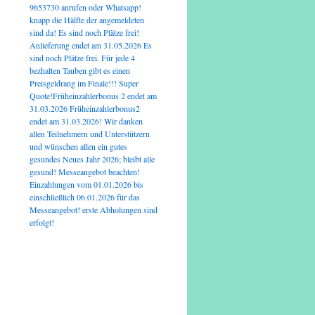
9653730 anrufen oder Whatsapp!
knapp die Hälfte der angemeldeten
sind da! Es sind noch Plätze frei!
Anlieferung endet am 31.05.2026 Es
sind noch Plätze frei. Für jede 4
bezhalten Tauben gibt es einen
Preisgeldrang im Finale!!! Super
Quote!Früheinzahlerbonus 2 endet am
31.03.2026 Früheinzahlerbonus2
endet am 31.03.2026! Wir danken
allen Teilnehmern und Unterstützern
und wünschen allen ein gutes
gesundes Neues Jahr 2026; bleibt alle
gesund! Messeangebot beachten!
Einzahlungen vom 01.01.2026 bis
einschließlich 06.01.2026 für das
Messeangebot! erste Abholungen sind
erfolgt!