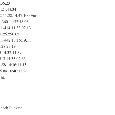
:36,23
1:24:44,34
2 11:28:14,47 100 Euro
-360 11:32:48,06
11-414 11:33:07,13
12:52:56,65
-11-442 13:16:19,11
:28:23,19
3 14:32:11,39
513 14:33:02,63
-58 14:36:11,15
5 na 16:40:12,26
 na
 nach Punkten: