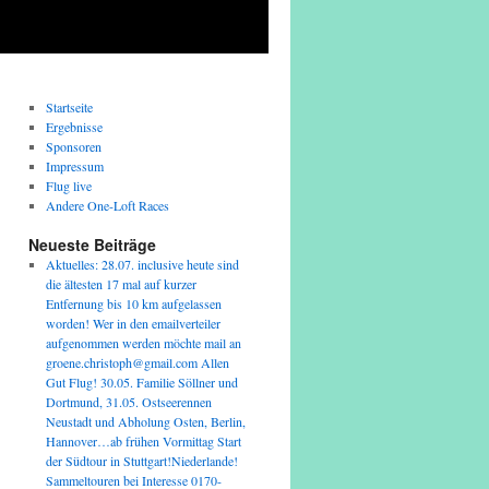
Startseite
Ergebnisse
Sponsoren
Impressum
Flug live
Andere One-Loft Races
Neueste Beiträge
Aktuelles: 28.07. inclusive heute sind
die ältesten 17 mal auf kurzer
Entfernung bis 10 km aufgelassen
worden! Wer in den emailverteiler
aufgenommen werden möchte mail an
groene.christoph@gmail.com Allen
Gut Flug! 30.05. Familie Söllner und
Dortmund, 31.05. Ostseerennen
Neustadt und Abholung Osten, Berlin,
Hannover…ab frühen Vormittag Start
der Südtour in Stuttgart!Niederlande!
Sammeltouren bei Interesse 0170-