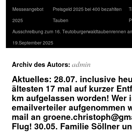
Messeangebot
Preisgeld 2025 bei 400 bezahlten
T
2025
Tauben
P
Ausschreibung zum 16. Teutoburgerwaldtaubenrennen a
19.September 2025
admin
Archiv des Autors:
Aktuelles: 28.07. inclusive heu
ältesten 17 mal auf kurzer Ent
km aufgelassen worden! Wer 
emailverteiler aufgenommen 
mail an groene.christoph@gma
Flug! 30.05. Familie Söllner 