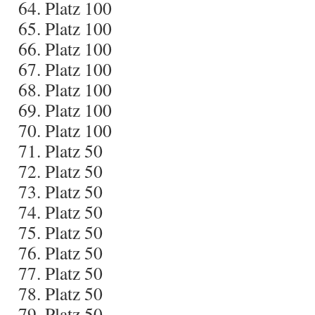
Platz 100
Platz 100
Platz 100
Platz 100
Platz 100
Platz 100
Platz 100
Platz 50
Platz 50
Platz 50
Platz 50
Platz 50
Platz 50
Platz 50
Platz 50
Platz 50