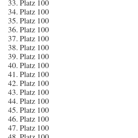
Platz 100
Platz 100
Platz 100
Platz 100
Platz 100
Platz 100
Platz 100
Platz 100
Platz 100
Platz 100
Platz 100
Platz 100
Platz 100
Platz 100
Platz 100
Platz 100