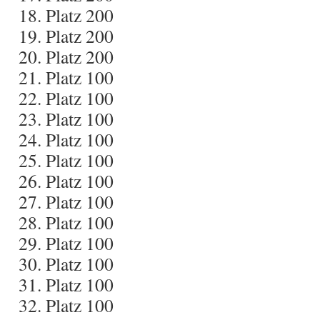
Platz 200
Platz 200
Platz 200
Platz 100
Platz 100
Platz 100
Platz 100
Platz 100
Platz 100
Platz 100
Platz 100
Platz 100
Platz 100
Platz 100
Platz 100