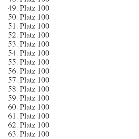
Platz 100
Platz 100
Platz 100
Platz 100
Platz 100
Platz 100
Platz 100
Platz 100
Platz 100
Platz 100
Platz 100
Platz 100
Platz 100
Platz 100
Platz 100