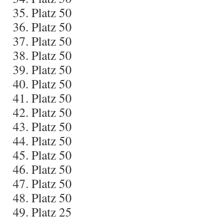
Platz 50
Platz 50
Platz 50
Platz 50
Platz 50
Platz 50
Platz 50
Platz 50
Platz 50
Platz 50
Platz 50
Platz 50
Platz 50
Platz 50
Platz 25