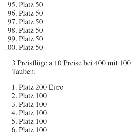
Platz 50
Platz 50
Platz 50
Platz 50
Platz 50
Platz 50
3 Preisflüge a 10 Preise bei 400 mit 10
Tauben:
Platz 200 Euro
Platz 100
Platz 100
Platz 100
Platz 100
Platz 100