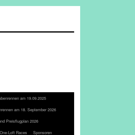
ubenrennen am 19.09.2025
nrennen am 18. September 2026
und Preisflugplan 2026
One-Loft Races
Sponsoren