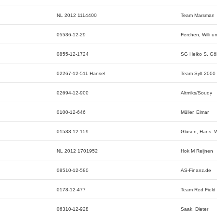
NL 2012 1114400
Team Marsman
05536-12-29
Ferchen, Willi u
0855-12-1724
SG Heiko S. Gö
02267-12-511 Hansel
Team Sylt 2000
02694-12-900
Altmiks/Soudy
0100-12-646
Müller, Elmar
01538-12-159
Glüsen, Hans- W
NL 2012 1701952
Hok M Reijnen
08510-12-580
AS-Finanz.de
0178-12-477
Team Red Field 
06310-12-928
Saak, Dieter