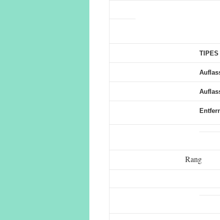
TIPES 
Auflas
Auflass
Entfer
Rang