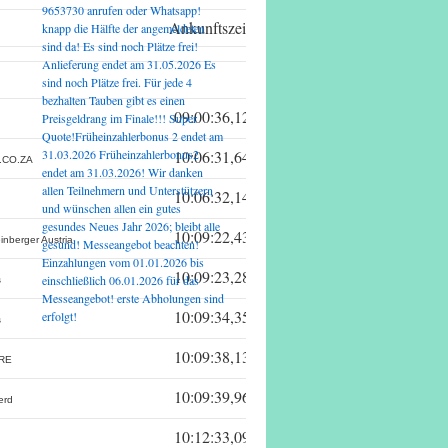
9653730 anrufen oder Whatsapp!
Ankunftszeit
knapp die Hälfte der angemeldeten
sind da! Es sind noch Plätze frei!
Anlieferung endet am 31.05.2026 Es
sind noch Plätze frei. Für jede 4
bezhalten Tauben gibt es einen
09:00:36,12
Preisgeldrang im Finale!!! Super
Quote!Früheinzahlerbonus 2 endet am
31.03.2026 Früheinzahlerbonus2
10:06:31,64
.CO.ZA
endet am 31.03.2026! Wir danken
allen Teilnehmern und Unterstützern
10:06:32,14
und wünschen allen ein gutes
gesundes Neues Jahr 2026; bleibt alle
10:09:22,43
nberger Austria
gesund! Messeangebot beachten!
Einzahlungen vom 01.01.2026 bis
10:09:23,28
einschließlich 06.01.2026 für das
s
Messeangebot! erste Abholungen sind
10:09:34,35
erfolgt!
s
10:09:38,13
RE
10:09:39,96
erd
10:12:33,09