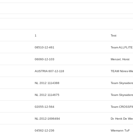
1
Test
08510-12-461
Team ALLFLITE
06060-12-103
Menzel, Horst
AUSTRIA 607-12-118
TEAM Nöres-Wei
NL 2012 1114388
Team Skyraider
NL 2012 1114675
Team Skyraider
02055-12-564
Team CROSSFI
NL-2012-1696494
Dr. Henk De We
04562-12-236
Wiemann TuF