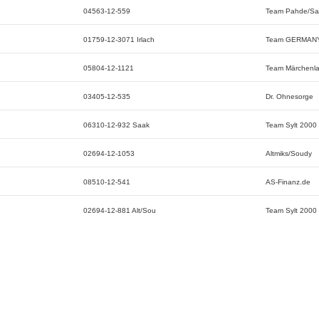
04563-12-559
Team Pahde/Sa
01759-12-3071 Irlach
Team GERMAN
05804-12-1121
Team Märchenl
03405-12-535
Dr. Ohnesorge
06310-12-932 Saak
Team Sylt 2000
02694-12-1053
Altmiks/Soudy
08510-12-541
AS-Finanz.de
02694-12-881 Alt/Sou
Team Sylt 2000