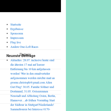
Startseite
Ergebnisse
Sponsoren
Impressum
Flug live
Andere One-Loft Races
Datum:
Neueste Beiträge
Aktuelles: 28.07. inclusive heute sind
Uhrzeit:
die ältesten 17 mal auf kurzer
Entfernung bis 10 km aufgelassen
Seite:
worden! Wer in den emailverteiler
aufgenommen werden möchte mail an
groene.christoph@gmail.com Allen
Gut Flug! 30.05. Familie Söllner und
Dortmund, 31.05. Ostseerennen
Neustadt und Abholung Osten, Berlin,
Hannover…ab frühen Vormittag Start
der Südtour in Stuttgart!Niederlande!
Sammeltouren bei Interesse 0170-