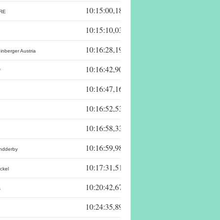
10:15:00,18
RE
10:15:10,03
10:16:28,19
nberger Austria
10:16:42,90
f
10:16:47,16
10:16:52,53
10:16:58,33
10:16:59,98
ndderby
10:17:31,51
ckel
10:20:42,67
s
10:24:35,89