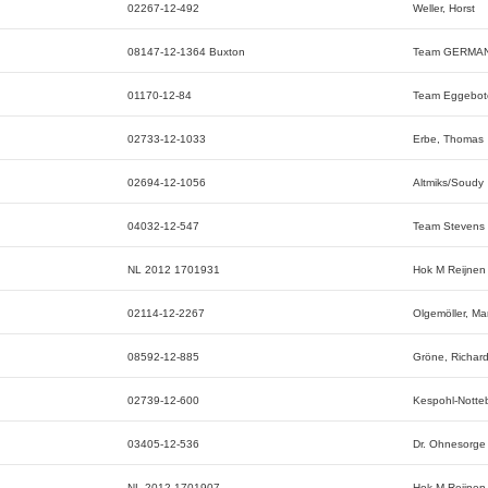
02267-12-492
Weller, Horst
08147-12-1364 Buxton
Team GERMA
01170-12-84
Team Eggebot
02733-12-1033
Erbe, Thomas
02694-12-1056
Altmiks/Soudy
04032-12-547
Team Stevens
NL 2012 1701931
Hok M Reijnen
02114-12-2267
Olgemöller, Mar
08592-12-885
Gröne, Richar
02739-12-600
Kespohl-Nott
03405-12-536
Dr. Ohnesorge
NL 2012 1701907
Hok M Reijnen