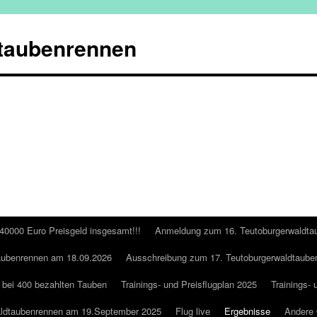
taubenrennen
 40000 Euro Preisgeld insgesamt!!!
Anmeldung zum 16. Teutoburgerwaldta
aubenrennen am 18.09.2026
Ausschreibung zum 17. Teutoburgerwaldtaube
 bei 400 bezahlten Tauben
Trainings- und Preisflugplan 2025
Trainings- 
aldtaubenrennen am 19.September 2025
Flug live
Ergebnisse
Andere 