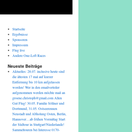
Startseite
Ergebnisse
Sponsoren
Impressum
Flug live
Andere One-Loft Races
Neueste Beiträge
Aktuelles: 28.07. inclusive heute sind
die ältesten 17 mal auf kurzer
Entfernung bis 10 km aufgelassen
worden! Wer in den emailverteiler
aufgenommen werden möchte mail an
groene.christoph@gmail.com Allen
Gut Flug! 30.05. Familie Söllner und
Dortmund, 31.05. Ostseerennen
Neustadt und Abholung Osten, Berlin,
Hannover…ab frühen Vormittag Start
der Südtour in Stuttgart!Niederlande!
Sammeltouren bei Interesse 0170-