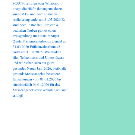
9653730 anrufen oder Whatsapp!
knapp die Hälfte der angemeldeten
sind da! Es sind noch Plätze frei!
Anlieferung endet am 31.05.2026 Es
sind noch Plätze frei. Für jede 4
bezhalten Tauben gibt es einen
Preisgeldrang im Finale!!! Super
Quote!Früheinzahlerbonus 2 endet am
31.03.2026 Früheinzahlerbonus2
endet am 31.03.2026! Wir danken
allen Teilnehmern und Unterstützern
und wünschen allen ein gutes
gesundes Neues Jahr 2026; bleibt alle
gesund! Messeangebot beachten!
Einzahlungen vom 01.01.2026 bis
einschließlich 06.01.2026 für das
Messeangebot! erste Abholungen sind
erfolgt!