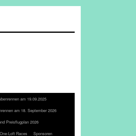
ubenrennen am 19.09.2025
nrennen am 18. September 2026
und Preisflugplan 2026
One-Loft Races
Sponsoren