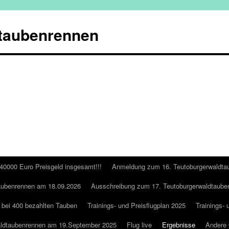
taubenrennen
 40000 Euro Preisgeld insgesamt!!!
Anmeldung zum 16. Teutoburgerwaldta
aubenrennen am 18.09.2026
Ausschreibung zum 17. Teutoburgerwaldtaube
 bei 400 bezahlten Tauben
Trainings- und Preisflugplan 2025
Trainings- 
aldtaubenrennen am 19.September 2025
Flug live
Ergebnisse
Andere 