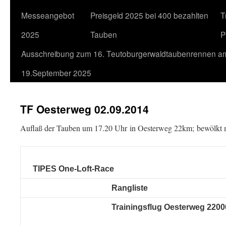
Messeangebot
Preisgeld 2025 bei 400 bezahlten
T
2025
Tauben
P
Ausschreibung zum 16. Teutoburgerwaldtaubenrennen a
19.September 2025
TF Oesterweg 02.09.2014
Auflaß der Tauben um 17.20 Uhr in Oesterweg 22km; bewölkt m
TIPES One-Loft-Race
Rangliste
Trainingsflug Oesterweg 220