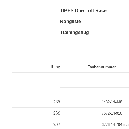
TIPES One-Loft-Race
Rangliste
Trainingsflug
Rang
Taubennummer
235
1432-14-448
236
7572-14-910
237
3778-14-704 m