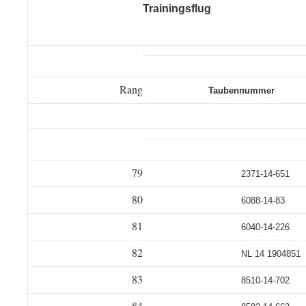
Trainingsflug
Rang
Taubennummer
79
2371-14-651
80
6088-14-83
81
6040-14-226
82
NL 14 1904851
83
8510-14-702
84