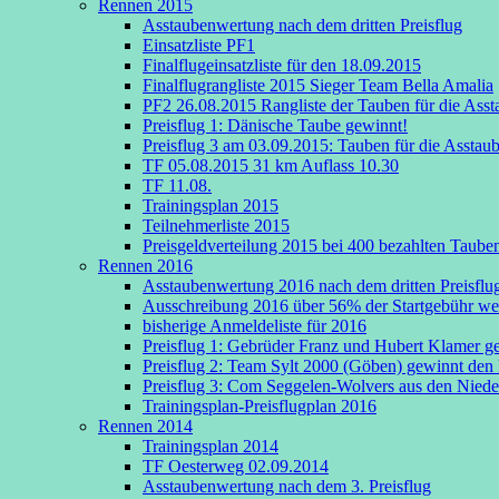
Rennen 2015
Asstaubenwertung nach dem dritten Preisflug
Einsatzliste PF1
Finalflugeinsatzliste für den 18.09.2015
Finalflugrangliste 2015 Sieger Team Bella Amalia
PF2 26.08.2015 Rangliste der Tauben für die Ass
Preisflug 1: Dänische Taube gewinnt!
Preisflug 3 am 03.09.2015: Tauben für die Assta
TF 05.08.2015 31 km Auflass 10.30
TF 11.08.
Trainingsplan 2015
Teilnehmerliste 2015
Preisgeldverteilung 2015 bei 400 bezahlten Taube
Rennen 2016
Asstaubenwertung 2016 nach dem dritten Preisflu
Ausschreibung 2016 über 56% der Startgebühr wer
bisherige Anmeldeliste für 2016
Preisflug 1: Gebrüder Franz und Hubert Klamer g
Preisflug 2: Team Sylt 2000 (Göben) gewinnt den 
Preisflug 3: Com Seggelen-Wolvers aus den Nieder
Trainingsplan-Preisflugplan 2016
Rennen 2014
Trainingsplan 2014
TF Oesterweg 02.09.2014
Asstaubenwertung nach dem 3. Preisflug