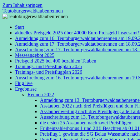
Zum Inhalt springen
Teutoburgerwaldtaubenrennen
Start
aktuelles Preisgeld 2025 über 40000 Euro Preisgeld insgesamt!
Anmeldung zum 16. Teutoburgerwaldtaubenrennen am 19.09.
Anmeldung zum 17. Teutoburgerwaldtaubenrennen am 18.09.
Ausschreibung zum 17. Teutoburgerwaldtaubenrennen am 18.
Messeangebot 2025
Preisgeld 2025 bei 400 bezahlten Tauben
Trainings- und Preisflugplan 2025
Trainings- und Preisflugplan 2026
Ausschreibung zum 16. Teutoburgerwaldtaubenrennen am 19.
Flug live
Ergebnisse
Rennen 2022
Anmeldung zum 13. Teutoburgerwaldtaubenrenne
Asstauben 2022 nach drei Preisflügen und dem Fin
Asstaubenwertung nach drei Preisflügen; alle Taub
Ausschreibung zum 13. Teutoburgerwaldtaubenre
die ersten 25 Asstauben nach zwei Preisflügen:
Früheinzahlerbonus 1 und 2!!!! Beachten ab 01.01
Preisflug 1 gewinnt die SG Belau Wassmuth; nach
Preisflug 2 gewinnt Team De Bandidos u.a. Johan