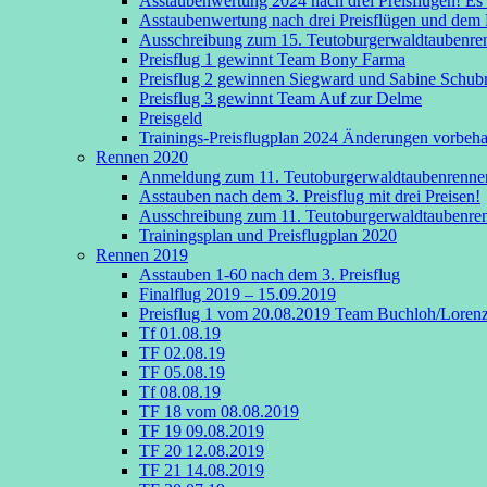
Asstaubenwertung 2024 nach drei Preisflügen! Es
Asstaubenwertung nach drei Preisflügen und dem Fi
Ausschreibung zum 15. Teutoburgerwaldtaubenre
Preisflug 1 gewinnt Team Bony Farma
Preisflug 2 gewinnen Siegward und Sabine Schub
Preisflug 3 gewinnt Team Auf zur Delme
Preisgeld
Trainings-Preisflugplan 2024 Änderungen vorbeha
Rennen 2020
Anmeldung zum 11. Teutoburgerwaldtaubenrenne
Asstauben nach dem 3. Preisflug mit drei Preisen!
Ausschreibung zum 11. Teutoburgerwaldtaubenre
Trainingsplan und Preisflugplan 2020
Rennen 2019
Asstauben 1-60 nach dem 3. Preisflug
Finalflug 2019 – 15.09.2019
Preisflug 1 vom 20.08.2019 Team Buchloh/Lorenz
Tf 01.08.19
TF 02.08.19
TF 05.08.19
Tf 08.08.19
TF 18 vom 08.08.2019
TF 19 09.08.2019
TF 20 12.08.2019
TF 21 14.08.2019