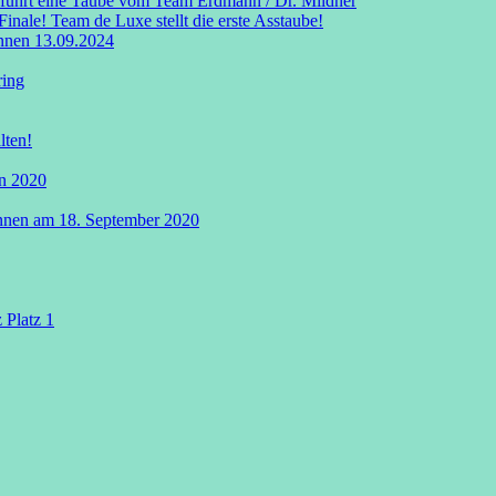
 führt eine Taube vom Team Erdmann / Dr. Mildner
nale! Team de Luxe stellt die erste Asstaube!
nnen 13.09.2024
ring
lten!
n 2020
nnen am 18. September 2020
 Platz 1