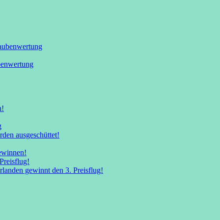
taubenwertung
ubenwertung
n!
g
den ausgeschüttet!
ewinnen!
Preisflug!
landen gewinnt den 3. Preisflug!