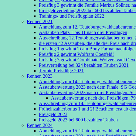
Preisflug 3 gewinnt die Familie Markus Söllner, n
Preisgeldverteilung 2022 bei 600 bezahlten Taube
Trainings- und Preisflugplan 2022
Rennen 2021
Anmeldung zum 12. Teutoburgerwaldtaubenrenne
Asstauben Platz 1 bis 11 nach drei Preisflügen
Ausschreibung 12.Teutoburgerwaldtaubenrennen 
die ersten 42 Asstauben, die alle drei Preis nach 
Preisflug 1 gewinnt Team Bony Farma; nachfolge
Preisflug 2 gewinnt Wolfram Coesfeld!
Preisflug 3 gewinnt Combinate Wolvers vant Oeve
Preisverteilung bei 324 bezahlten Tauben 2021
Termin Preisflüge 2021
Rennen 2023
Anmeldung zum 14. Teutoburgerwaldtaubenrenne
Asstaubenwertung 2023 nach dem Finale: SG Goebel
Asstaubenwertung 2023 nach drei Preisflügen: Sch
Asstaubenwertung nach drei Preisflügen; 79
Ausschreibung zum 14. Teutoburgerwaldtaubenre
Früheinzahlerbonus 1 und 2! Beachten: erst ab dem
Preisgeld 2023
Preisgeld 2023 bei 600 bezahlten Tauben
Rennen 2024
Anmeldung zum 15. Teutoburgerwaldtaubenrenne