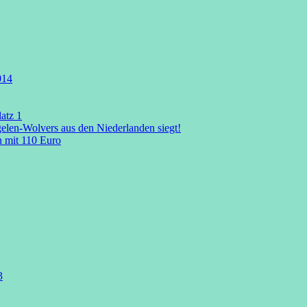
014
atz 1
len-Wolvers aus den Niederlanden siegt!
n mit 110 Euro
3