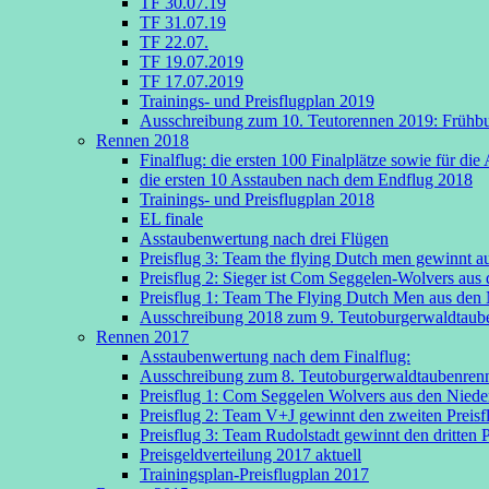
TF 30.07.19
TF 31.07.19
TF 22.07.
TF 19.07.2019
TF 17.07.2019
Trainings- und Preisflugplan 2019
Ausschreibung zum 10. Teutorennen 2019: Frühbuc
Rennen 2018
Finalflug: die ersten 100 Finalplätze sowie für d
die ersten 10 Asstauben nach dem Endflug 2018
Trainings- und Preisflugplan 2018
EL finale
Asstaubenwertung nach drei Flügen
Preisflug 3: Team the flying Dutch men gewinnt au
Preisflug 2: Sieger ist Com Seggelen-Wolvers aus
Preisflug 1: Team The Flying Dutch Men aus den N
Ausschreibung 2018 zum 9. Teutoburgerwaldtaube
Rennen 2017
Asstaubenwertung nach dem Finalflug:
Ausschreibung zum 8. Teutoburgerwaldtaubenren
Preisflug 1: Com Seggelen Wolvers aus den Niede
Preisflug 2: Team V+J gewinnt den zweiten Preisf
Preisflug 3: Team Rudolstadt gewinnt den dritten P
Preisgeldverteilung 2017 aktuell
Trainingsplan-Preisflugplan 2017