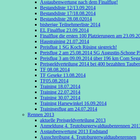
Asstaubenwertung nach dem Finalflug!
Bestandsliste 12/13.09.2014
Bestandsliste 17/18.08.2014
Bestandsliste 28.08.02014
bisherige Teilnehmerliste 2014
EL Finalflug 23.09.2014
Finalflug die ersten 100 Platzierungen am 23.09.2
Haustraining 21.07.2014
Preisflug 1 SG Koch Rüsing siegreich!
Preisflug 2 am 25.08.2014 SG Augustin-Schone Pl
Preisflug 3 am 09.09.2014 über 196 km Com Segge
Preisgeldverteilung 2014 bei 400 bezahlten Taube
TF 08.08.2014
TF Geseke 13.08.2014
TF05.08.2014
Training 18.07.2014
Training 22.07.2014
Training 30.07.2014
Training Harsewinkel 16.09.2014
Trainingsflug am 24.07.2014
Rennen 2013
aktuelle Preisgeldverteilung 2013
Anmeldung 4. Teutoburgerwaldtaubenrennen 201
Asstaubenwertung 2013 Endstand
Ausschreibung 4. Teutoburgerwaldtaubenrennen