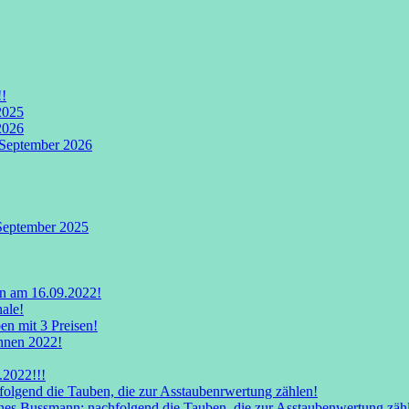
!!
2025
2026
 September 2026
September 2025
n am 16.09.2022!
ale!
en mit 3 Preisen!
nnen 2022!
.2022!!!
folgend die Tauben, die zur Asstaubenrwertung zählen!
nes Bussmann; nachfolgend die Tauben, die zur Asstaubenwertung zäh