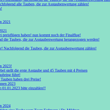
achfolgend alle Tauben, die zur Asstaubenwertung zählen!
n!
n 2021
2021
drei preisflügen haben! nun kommt noch der Finalflug!
nd die Tauben, die zur Asstaubenwertung herangezogen werden!
r! Nachfolgend die Tauben, die zur Asstaubenwertung zählen!
n 2023!
 stellt die erste Asstaube und 45 Tauben mit 4 Preisen
ubring führt!
 Tauben haben drei Preise!
nnen 2023
 01.01.2023 bitte einzahlen!!
n 2024