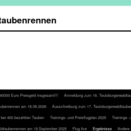
taubenrennen
 40000 Euro Preisgeld insgesamt!!!
Anmeldung zum 16. Teutoburgerwaldta
aubenrennen am 18.09.2026
Ausschreibung zum 17. Teutoburgerwaldtaube
 bei 400 bezahlten Tauben
Trainings- und Preisflugplan 2025
Trainings- 
aldtaubenrennen am 19.September 2025
Flug live
Ergebnisse
Andere 