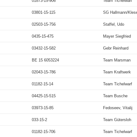
01873-15-906
Team Tichelwarf
03801-15-115
SG Hallmann/Kles
02503-15-756
Staffel, Udo
0435-15-475
Mayer Siegfried
03432-15-582
Gebr Reinhard
BE 15 6053224
Team Marsman
02043-15-786
Team Kraftwerk
01182-15-14
Team Tichelwarf
04425-15-515
Team Busche
03973-15-85
Fedoseev, Vitalij
033-15-2
Team Gütersloh
01182-15-706
Team Tichelwarf