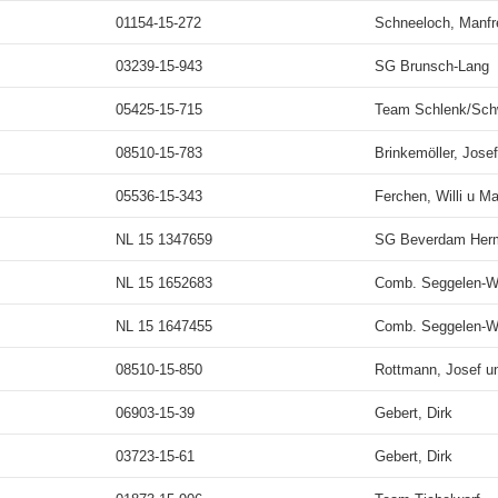
01154-15-272
Schneeloch, Manfr
03239-15-943
SG Brunsch-Lang
05425-15-715
Team Schlenk/Sc
08510-15-783
Brinkemöller, Josef
05536-15-343
Ferchen, Willi u Ma
NL 15 1347659
SG Beverdam Her
NL 15 1652683
Comb. Seggelen-W
NL 15 1647455
Comb. Seggelen-W
08510-15-850
Rottmann, Josef u
06903-15-39
Gebert, Dirk
03723-15-61
Gebert, Dirk