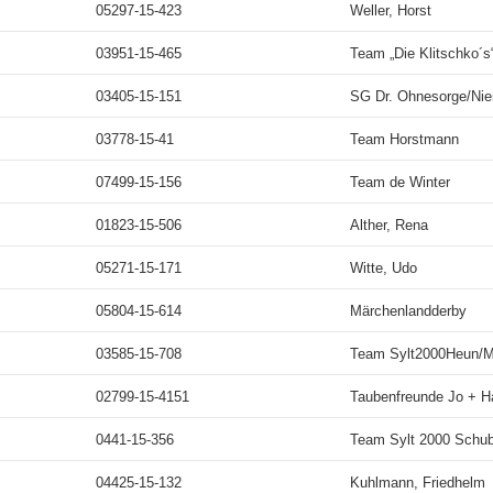
05297-15-423
Weller, Horst
03951-15-465
Team „Die Klitschko´s
03405-15-151
SG Dr. Ohnesorge/Ni
03778-15-41
Team Horstmann
07499-15-156
Team de Winter
01823-15-506
Alther, Rena
05271-15-171
Witte, Udo
05804-15-614
Märchenlandderby
03585-15-708
Team Sylt2000Heun/
02799-15-4151
Taubenfreunde Jo + H
0441-15-356
Team Sylt 2000 Schub
04425-15-132
Kuhlmann, Friedhelm