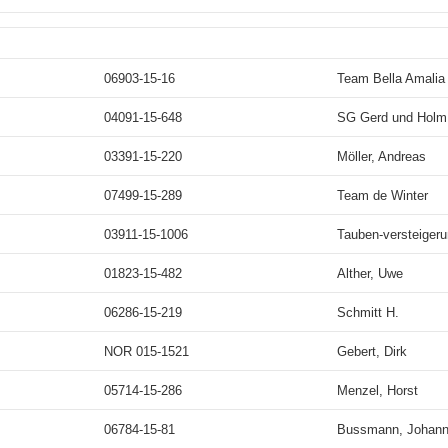
06903-15-16
Team Bella Amalia
04091-15-648
SG Gerd und Holm
03391-15-220
Möller, Andreas
07499-15-289
Team de Winter
03911-15-1006
Tauben-versteiger
01823-15-482
Alther, Uwe
06286-15-219
Schmitt H.
NOR 015-1521
Gebert, Dirk
05714-15-286
Menzel, Horst
06784-15-81
Bussmann, Johan