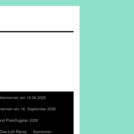
ubenrennen am 19.09.2025
nrennen am 18. September 2026
und Preisflugplan 2026
One-Loft Races
Sponsoren