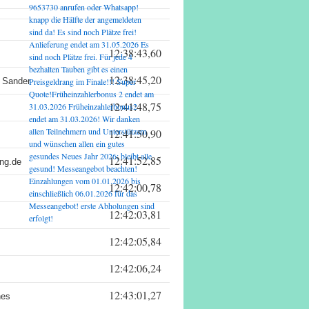
9653730 anrufen oder Whatsapp!
knapp die Hälfte der angemeldeten
sind da! Es sind noch Plätze frei!
Anlieferung endet am 31.05.2026 Es
12:38:43,60
sind noch Plätze frei. Für jede 4
bezhalten Tauben gibt es einen
12:38:45,20
 Sander
Preisgeldrang im Finale!!! Super
Quote!Früheinzahlerbonus 2 endet am
12:41:48,75
31.03.2026 Früheinzahlerbonus2
endet am 31.03.2026! Wir danken
allen Teilnehmern und Unterstützern
12:41:50,90
und wünschen allen ein gutes
gesundes Neues Jahr 2026; bleibt alle
12:41:52,85
ung.de
gesund! Messeangebot beachten!
Einzahlungen vom 01.01.2026 bis
12:42:00,78
einschließlich 06.01.2026 für das
Messeangebot! erste Abholungen sind
12:42:03,81
erfolgt!
12:42:05,84
12:42:06,24
12:43:01,27
nes