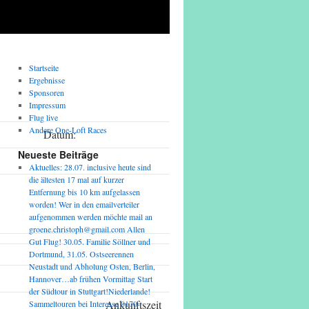
Startseite
Ergebnisse
Sponsoren
Impressum
Flug live
Andere One-Loft Races
Datum:
Neueste Beiträge
Uhrzeit:
Aktuelles: 28.07. inclusive heute sind
die ältesten 17 mal auf kurzer
Seite:
Entfernung bis 10 km aufgelassen
worden! Wer in den emailverteiler
aufgenommen werden möchte mail an
groene.christoph@gmail.com Allen
Gut Flug! 30.05. Familie Söllner und
Dortmund, 31.05. Ostseerennen
Neustadt und Abholung Osten, Berlin,
Hannover…ab frühen Vormittag Start
der Südtour in Stuttgart!Niederlande!
Ankunftszeit
Sammeltouren bei Interesse 0170-