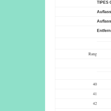
TIPES 
Auflas
Auflass
Entfer
Rang
40
41
42