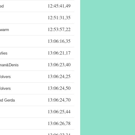
12:45:41,49
ed
12:51:31,35
12:53:57,22
hwarm
13:06:16,35
13:06:21,17
rlies
13:06:23,40
man&Denis
13:06:24,25
olvers
13:06:24,50
olvers
13:06:24,70
nd Gerda
13:06:25,44
13:06:26,78
13:06:32,34