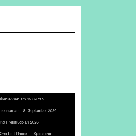
ubenrennen am 19.09.2025
nrennen am 18. September 2026
und Preisflugplan 2026
One-Loft Races
Sponsoren