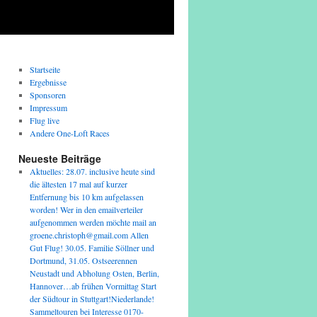
Startseite
Ergebnisse
Sponsoren
Impressum
Flug live
Andere One-Loft Races
Neueste Beiträge
Aktuelles: 28.07. inclusive heute sind
die ältesten 17 mal auf kurzer
Entfernung bis 10 km aufgelassen
worden! Wer in den emailverteiler
aufgenommen werden möchte mail an
groene.christoph@gmail.com Allen
Gut Flug! 30.05. Familie Söllner und
Dortmund, 31.05. Ostseerennen
Neustadt und Abholung Osten, Berlin,
Hannover…ab frühen Vormittag Start
der Südtour in Stuttgart!Niederlande!
Sammeltouren bei Interesse 0170-