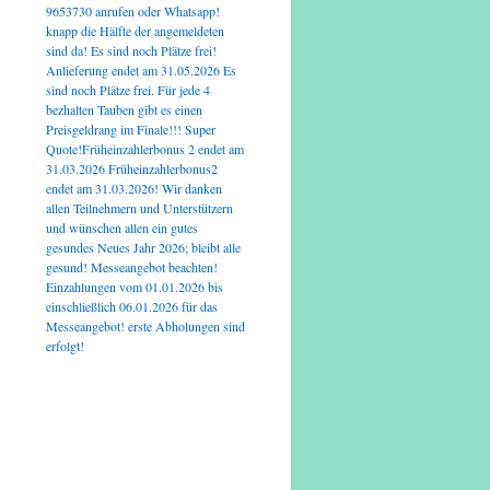
9653730 anrufen oder Whatsapp!
knapp die Hälfte der angemeldeten
sind da! Es sind noch Plätze frei!
Anlieferung endet am 31.05.2026 Es
sind noch Plätze frei. Für jede 4
bezhalten Tauben gibt es einen
Preisgeldrang im Finale!!! Super
Quote!Früheinzahlerbonus 2 endet am
31.03.2026 Früheinzahlerbonus2
endet am 31.03.2026! Wir danken
allen Teilnehmern und Unterstützern
und wünschen allen ein gutes
gesundes Neues Jahr 2026; bleibt alle
gesund! Messeangebot beachten!
Einzahlungen vom 01.01.2026 bis
einschließlich 06.01.2026 für das
Messeangebot! erste Abholungen sind
erfolgt!