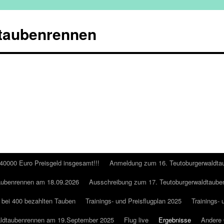
taubenrennen
 40000 Euro Preisgeld insgesamt!!!
Anmeldung zum 16. Teutoburgerwaldta
aubenrennen am 18.09.2026
Ausschreibung zum 17. Teutoburgerwaldtaube
 bei 400 bezahlten Tauben
Trainings- und Preisflugplan 2025
Trainings- 
aldtaubenrennen am 19.September 2025
Flug live
Ergebnisse
Andere 