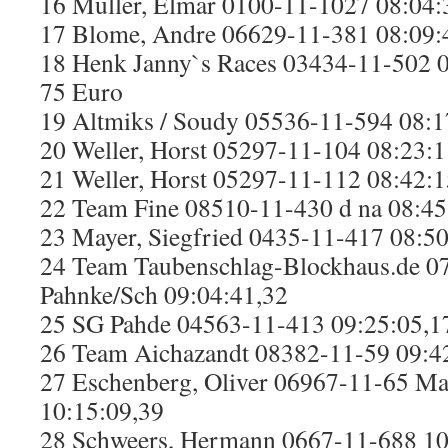
16 Müller, Elmar 0100-11-1027 08:04:
17 Blome, Andre 06629-11-381 08:09:
18 Henk Janny`s Races 03434-11-502 0
75 Euro
19 Altmiks / Soudy 05536-11-594 08:1
20 Weller, Horst 05297-11-104 08:23:1
21 Weller, Horst 05297-11-112 08:42:1
22 Team Fine 08510-11-430 d na 08:45
23 Mayer, Siegfried 0435-11-417 08:50
24 Team Taubenschlag-Blockhaus.de 0
Pahnke/Sch 09:04:41,32
25 SG Pahde 04563-11-413 09:25:05,1
26 Team Aichazandt 08382-11-59 09:4
27 Eschenberg, Oliver 06967-11-65 Ma
10:15:09,39
28 Schweers, Hermann 0667-11-688 10