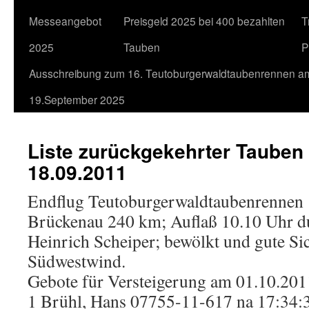
Messeangebot
Preisgeld 2025 bei 400 bezahlten
T
2025
Tauben
P
Ausschreibung zum 16. Teutoburgerwaldtaubenrennen a
19.September 2025
Liste zurückgekehrter Tauben
18.09.2011
Endflug Teutoburgerwaldtaubenrennen 
Brückenau 240 km; Auflaß 10.10 Uhr du
Heinrich Scheiper; bewölkt und gute Sic
Südwestwind.
Gebote für Versteigerung am 01.10.201
1 Brühl, Hans 07755-11-617 na 17:34: