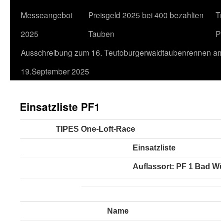
Messeangebot
Preisgeld 2025 bei 400 bezahlten
T
2025
Tauben
P
Ausschreibung zum 16. Teutoburgerwaldtaubenrennen a
19.September 2025
Einsatzliste PF1
TIPES One-Loft-Race
Einsatzliste
Auflassort: PF 1 Bad 
Name