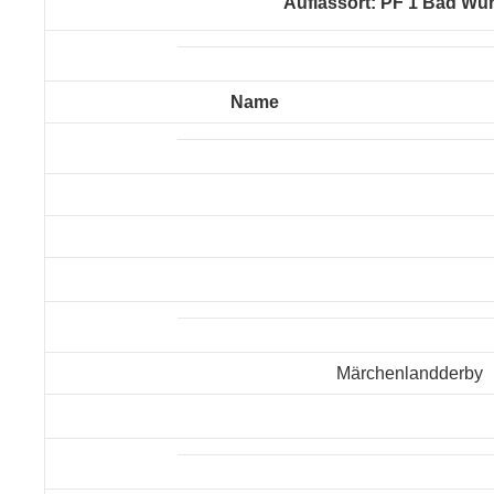
Auflassort: PF 1 Bad W
Name
Märchenlandderby