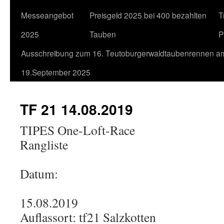
Messeangebot
Preisgeld 2025 bei 400 bezahlten
T
2025
Tauben
P
Ausschreibung zum 16. Teutoburgerwaldtaubenrennen a
19.September 2025
TF 21 14.08.2019
TIPES One-Loft-Race
Rangliste
Datum:
15.08.2019
Auflassort: tf21 Salzkotten