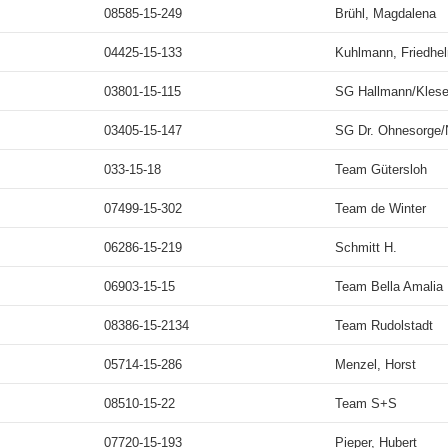
08585-15-249
Brühl, Magdalena
04425-15-133
Kuhlmann, Friedhe
03801-15-115
SG Hallmann/Klese
03405-15-147
SG Dr. Ohnesorge
033-15-18
Team Gütersloh
07499-15-302
Team de Winter
06286-15-219
Schmitt H.
06903-15-15
Team Bella Amalia
08386-15-2134
Team Rudolstadt
05714-15-286
Menzel, Horst
08510-15-22
Team S+S
07720-15-193
Pieper, Hubert