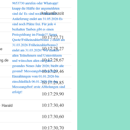
9653730 anrufen oder Whatsapp!
knapp die Hälfte der angemeldeten
Ankunftszeit
sind da! Es sind noch Plätze frei!
Anlieferung endet am 31.05.2026 Es
sind noch Plätze frei. Für jede 4
bezhalten Tauben gibt es einen
Preisgeldrang im Finale!!! Super
10:17:27,71
Quote!Früheinzahlerbonus 2 endet am
31.03.2026 Früheinzahlerbonus2
10:17:28,27
ne
endet am 31.03.2026! Wir danken
allen Teilnehmern und Unterstützern
10:17:28,67
ng.de
und wünschen allen ein gutes
gesundes Neues Jahr 2026; bleibt alle
10:17:29,46
gesund! Messeangebot beachten!
Einzahlungen vom 01.01.2026 bis
einschließlich 06.01.2026 für das
10:17:29,85
Messeangebot! erste Abholungen sind
erfolgt!
10:17:29,90
10:17:30,40
 Harald
10:17:30,60
10:17:30,70