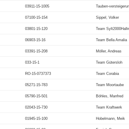
03911-15-1005
Tauben-versteigeru
07100-15-154
Sippel, Volker
03801-15-120
Team Sylt2000Hall
06903-15-16
Team Bella Amalia
03391-15-208
Möller, Andreas
033-15-1
Team Gütersloh
RO-15-0737373
Team Corabia
05271-15-783
Team Moortaube
05790-15-501
Böhles, Manfred
02043-15-730
Team Kraftwerk
01945-15-100
Hobelmann, Meik