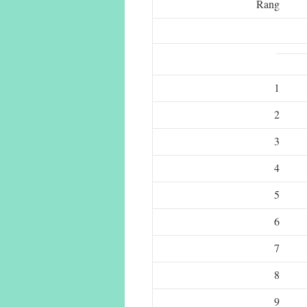
Rang
1
2
3
4
5
6
7
8
9