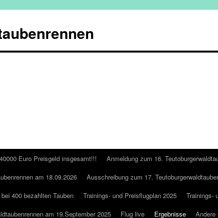
taubenrennen
 40000 Euro Preisgeld insgesamt!!!
Anmeldung zum 16. Teutoburgerwaldta
aubenrennen am 18.09.2026
Ausschreibung zum 17. Teutoburgerwaldtaube
 bei 400 bezahlten Tauben
Trainings- und Preisflugplan 2025
Trainings- 
aldtaubenrennen am 19.September 2025
Flug live
Ergebnisse
Andere 