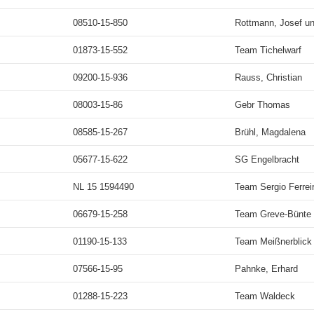
08510-15-850
Rottmann, Josef u
01873-15-552
Team Tichelwarf
09200-15-936
Rauss, Christian
08003-15-86
Gebr Thomas
08585-15-267
Brühl, Magdalena
05677-15-622
SG Engelbracht
NL 15 1594490
Team Sergio Ferrei
06679-15-258
Team Greve-Bünte
01190-15-133
Team Meißnerblick
07566-15-95
Pahnke, Erhard
01288-15-223
Team Waldeck