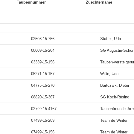
Taubennummer
Zuechtername
02503-15-756
Staffel, Udo
08009-15-204
SG Augustin-Scho
03339-15-156
Tauben-versteigeru
05271-15-157
Witte, Udo
04775-15-270
Bartczalk, Dieter
08820-15-367
SG Koch-Rüsing
02799-15-4167
Taubenfreunde Jo +
07499-15-289
Team de Winter
07499-15-156
Team de Winter