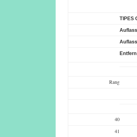
TIPES 
Auflass
Auflass
Entfer
Rang
40
41