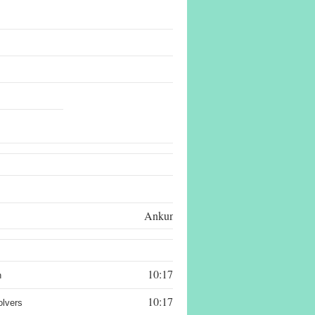
Datum:
Uhrzeit:
Seite:
Ankunftszeit
10:17:39,14
n
10:17:39,15
lvers