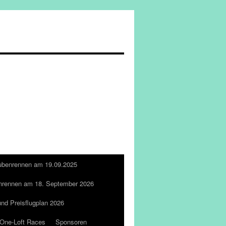
ubenrennen am 19.09.2025
nrennen am 18. September 2026
und Preisflugplan 2026
One-Loft Races
Sponsoren