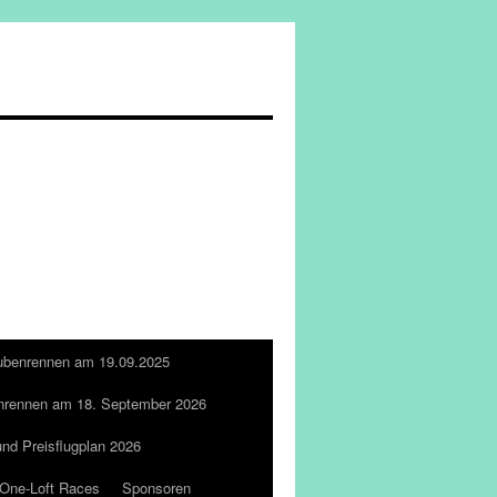
ubenrennen am 19.09.2025
nrennen am 18. September 2026
und Preisflugplan 2026
One-Loft Races
Sponsoren