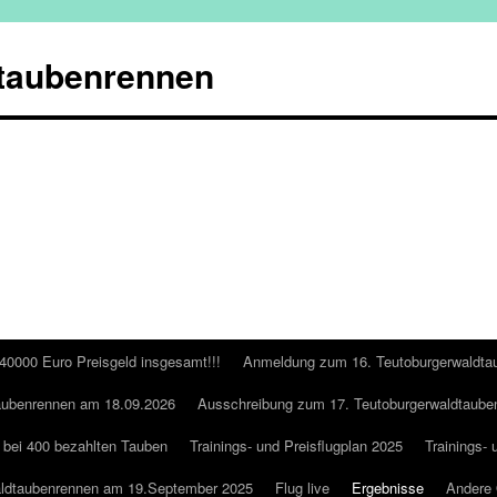
taubenrennen
 40000 Euro Preisgeld insgesamt!!!
Anmeldung zum 16. Teutoburgerwaldta
aubenrennen am 18.09.2026
Ausschreibung zum 17. Teutoburgerwaldtaube
 bei 400 bezahlten Tauben
Trainings- und Preisflugplan 2025
Trainings- 
aldtaubenrennen am 19.September 2025
Flug live
Ergebnisse
Andere 