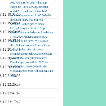
9653730 anrufen oder Whatsapp!
knapp die Hälfte der angemeldeten
sind da! Es sind noch Plätze frei!
8.12 19:31:50
Anlieferung endet am 31.05.2026 Es
sind noch Plätze frei. Für jede 4
8.12 19:48:11
bezhalten Tauben gibt es einen
Preisgeldrang im Finale!!! Super
8.12 19:50:05
Quote!Früheinzahlerbonus 2 endet am
31.03.2026 Früheinzahlerbonus2
8.12 19:57:31
endet am 31.03.2026! Wir danken
allen Teilnehmern und Unterstützern
8.12 20:41:46
und wünschen allen ein gutes
gesundes Neues Jahr 2026; bleibt alle
8.12 20:44:06
gesund! Messeangebot beachten!
Einzahlungen vom 01.01.2026 bis
8.12 20:45:01
einschließlich 06.01.2026 für das
Messeangebot! erste Abholungen sind
8.12 21:38:35
erfolgt!
8.12 22:26:39
8.12 22:41:42
8.12 23:17:47