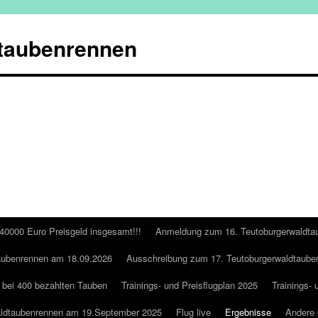
taubenrennen
 40000 Euro Preisgeld insgesamt!!!
Anmeldung zum 16. Teutoburgerwaldta
aubenrennen am 18.09.2026
Ausschreibung zum 17. Teutoburgerwaldtaube
 bei 400 bezahlten Tauben
Trainings- und Preisflugplan 2025
Trainings- 
aldtaubenrennen am 19.September 2025
Flug live
Ergebnisse
Andere 