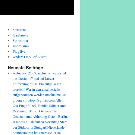
Startseite
Ergebnisse
Sponsoren
Impressum
Flug live
Andere One-Loft Races
Neueste Beiträge
Aktuelles: 28.07. inclusive heute sind
die ältesten 17 mal auf kurzer
Entfernung bis 10 km aufgelassen
worden! Wer in den emailverteiler
aufgenommen werden möchte mail an
groene.christoph@gmail.com Allen
Gut Flug! 30.05. Familie Söllner und
Dortmund, 31.05. Ostseerennen
Neustadt und Abholung Osten, Berlin,
Hannover…ab frühen Vormittag Start
der Südtour in Stuttgart!Niederlande!
Sammeltouren bei Interesse 0170-