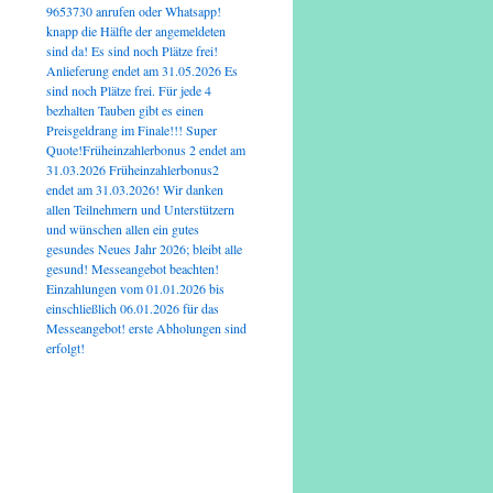
9653730 anrufen oder Whatsapp!
knapp die Hälfte der angemeldeten
sind da! Es sind noch Plätze frei!
Anlieferung endet am 31.05.2026 Es
sind noch Plätze frei. Für jede 4
bezhalten Tauben gibt es einen
Preisgeldrang im Finale!!! Super
Quote!Früheinzahlerbonus 2 endet am
31.03.2026 Früheinzahlerbonus2
endet am 31.03.2026! Wir danken
allen Teilnehmern und Unterstützern
und wünschen allen ein gutes
gesundes Neues Jahr 2026; bleibt alle
gesund! Messeangebot beachten!
Einzahlungen vom 01.01.2026 bis
einschließlich 06.01.2026 für das
Messeangebot! erste Abholungen sind
erfolgt!