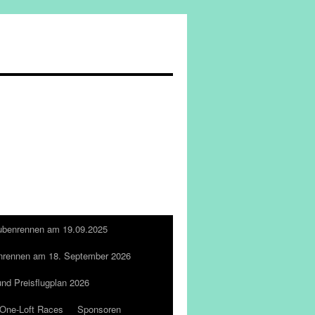
ubenrennen am 19.09.2025
nrennen am 18. September 2026
und Preisflugplan 2026
One-Loft Races
Sponsoren