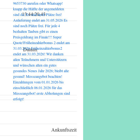
9653730 anrufen oder Whatsapp!
knapp die Hälfte der angemeldeten
13:44:20,43
sind da! Es sind noch Plätze frei!
Anlieferung endet am 31.05.2026 Es
sind noch Plätze frei. Für jede 4
bezhalten Tauben gibt es einen
Preisgeldrang im Finale!!! Super
Quote!Früheinzahlerbonus 2 endet am
31.03.2026 Früheinzahlerbonus2
Datum:
endet am 31.03.2026! Wir danken
allen Teilnehmern und Unterstützern
Uhrzeit:
und wünschen allen ein gutes
gesundes Neues Jahr 2026; bleibt alle
Seite:
gesund! Messeangebot beachten!
Einzahlungen vom 01.01.2026 bis
einschließlich 06.01.2026 für das
Messeangebot! erste Abholungen sind
erfolgt!
Ankunftszeit