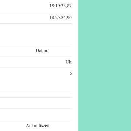
18:19:33,87
18:25:34,96
Datum:
Uhrzeit:
Seite:
Ankunftszeit
G