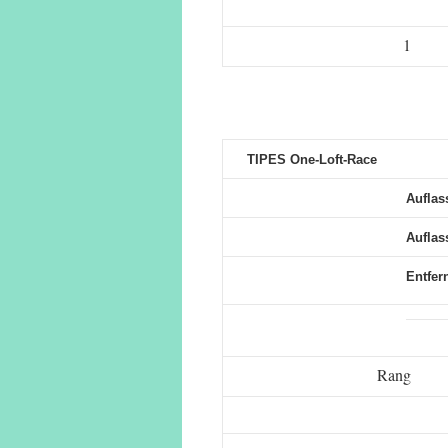
1
TIPES One-Loft-Race
Auflas
Auflass
Entfer
Rang