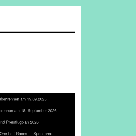
ubenrennen am 19.09.2025
nrennen am 18. September 2026
und Preisflugplan 2026
One-Loft Races
Sponsoren