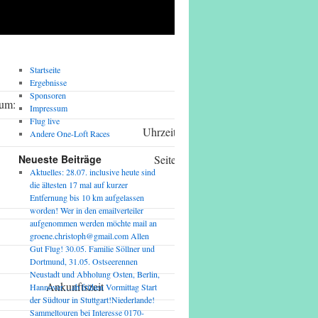
Startseite
Ergebnisse
Sponsoren
um:
Impressum
Flug live
Uhrzeit:
Andere One-Loft Races
Neueste Beiträge
Seite:
Aktuelles: 28.07. inclusive heute sind
die ältesten 17 mal auf kurzer
Entfernung bis 10 km aufgelassen
worden! Wer in den emailverteiler
aufgenommen werden möchte mail an
groene.christoph@gmail.com Allen
Gut Flug! 30.05. Familie Söllner und
Dortmund, 31.05. Ostseerennen
Neustadt und Abholung Osten, Berlin,
Ankunftszeit
Gesc
Hannover…ab frühen Vormittag Start
der Südtour in Stuttgart!Niederlande!
Sammeltouren bei Interesse 0170-