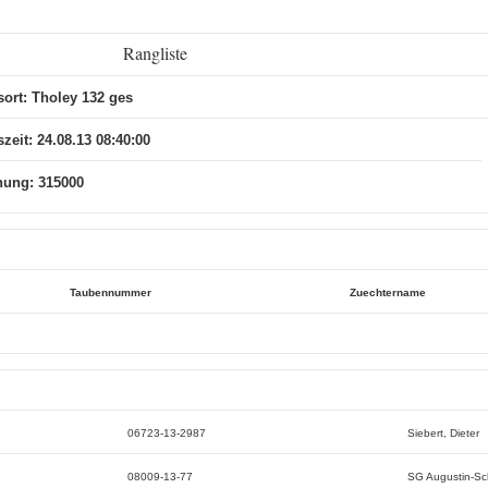
Rangliste
sort: Tholey 132 ges
zeit: 24.08.13 08:40:00
nung: 315000
Taubennummer
Zuechtername
06723-13-2987
Siebert, Dieter
08009-13-77
SG Augustin-S