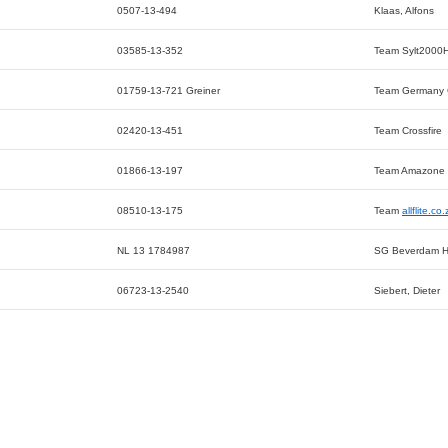
0507-13-494
Klaas, Alfons
03585-13-352
Team Sylt2000
01759-13-721 Greiner
Team Germany G
02420-13-451
Team Crossfire
01866-13-197
Team Amazone
08510-13-175
Team
allflite.co
NL 13 1784987
SG Beverdam H
06723-13-2540
Siebert, Dieter