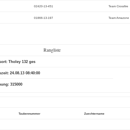
02420-13-451
Team Crossfire
01866-13-197
Team Amazone
Rangliste
sort: Tholey 132 ges
zeit: 24.08.13 08:40:00
nung: 315000
Taubennummer
Zuechtername