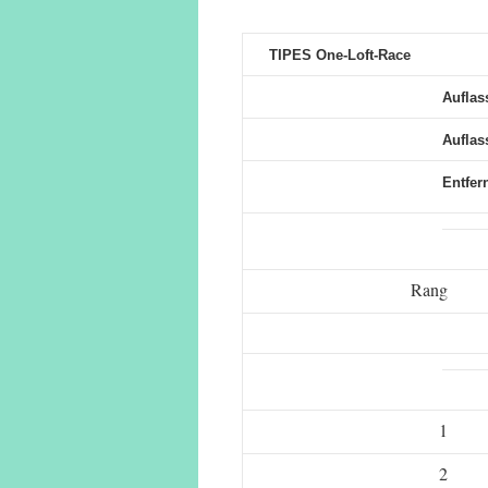
TIPES One-Loft-Race
Auflas
Auflass
Entfer
Rang
1
2