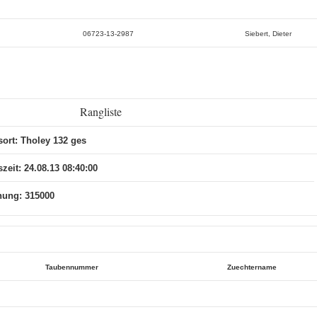
06723-13-2987
Siebert, Dieter
Rangliste
sort: Tholey 132 ges
zeit: 24.08.13 08:40:00
nung: 315000
Taubennummer
Zuechtername