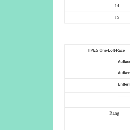
14
15
TIPES One-Loft-Race
Auflas
Auflass
Entfer
Rang