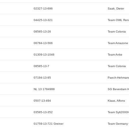
02327-13-696
Saak, Dieter
04425-13-321
Team OWL Ren
08585-13-26
Team Colonia
06784-13-566
Team Amazone
01309-13-1046
Team Anke
08585-13-7
Team Colonia
07194-13-95
Paech-Hehman
NL 13 1784988
SG Beverdam H
0507-13-494
Klaas, Alfons
03585-13-352
Team Sylt2000
01759-13-721 Greiner
Team Germany G