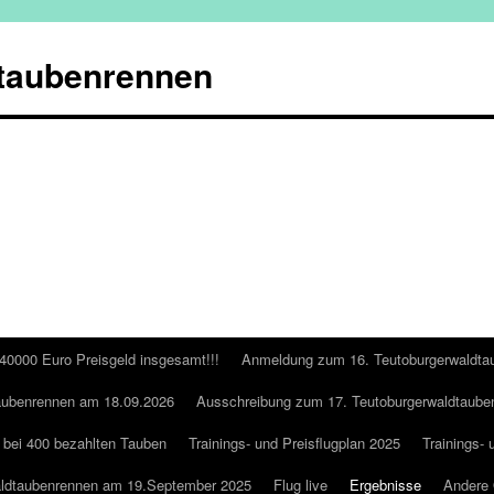
taubenrennen
 40000 Euro Preisgeld insgesamt!!!
Anmeldung zum 16. Teutoburgerwaldta
aubenrennen am 18.09.2026
Ausschreibung zum 17. Teutoburgerwaldtaube
 bei 400 bezahlten Tauben
Trainings- und Preisflugplan 2025
Trainings- 
aldtaubenrennen am 19.September 2025
Flug live
Ergebnisse
Andere 