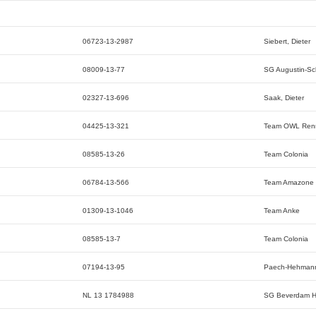
06723-13-2987
Siebert, Dieter
08009-13-77
SG Augustin-S
02327-13-696
Saak, Dieter
04425-13-321
Team OWL Ren
08585-13-26
Team Colonia
06784-13-566
Team Amazone
01309-13-1046
Team Anke
08585-13-7
Team Colonia
07194-13-95
Paech-Hehman
NL 13 1784988
SG Beverdam H