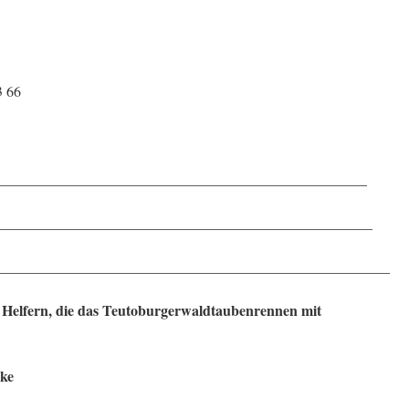
3 66
____________________________________________________
_______________________________________________________
_______________________________________________________
 Helfern, die das Teutoburgerwaldtaubenrennen mit
nke