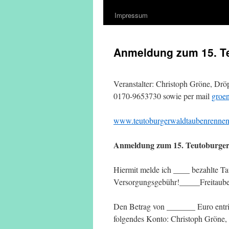
Impressum
Anmeldung zum 15. T
Veranstalter: Christoph Gröne, Dr
0170-9653730 sowie per mail
groe
www.teutoburgerwaldtaubenrennen
Anmeldung zum 15. Teutoburge
Hiermit melde ich ____ bezahlte T
Versorgungsgebühr!_____Freitaube
Den Betrag von _______ Euro entric
folgendes Konto: Christoph Gröne