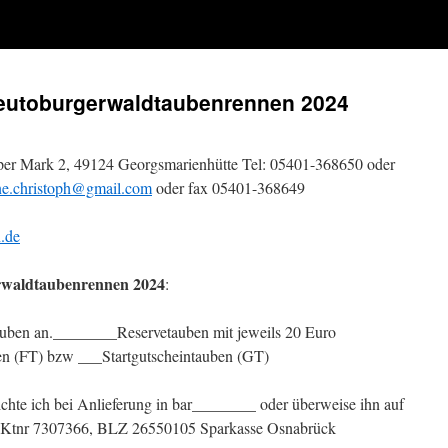
eutoburgerwaldtaubenrennen 2024
öper Mark 2, 49124 Georgsmarienhütte Tel: 05401-368650 oder
ne.christoph@gmail.com
oder fax 05401-368649
.de
rwaldtaubenrennen 2024
:
auben an.________Reservetauben mit jeweils 20 Euro
n (FT) bzw ___Startgutscheintauben (GT)
hte ich bei Anlieferung in bar________ oder überweise ihn auf
, Ktnr 7307366, BLZ 26550105 Sparkasse Osnabrück