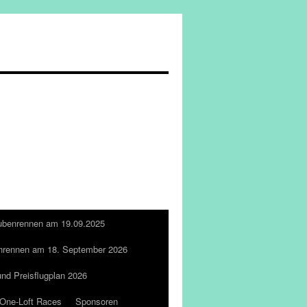
ubenrennen am 19.09.2025
nrennen am 18. September 2026
und Preisflugplan 2026
One-Loft Races
Sponsoren