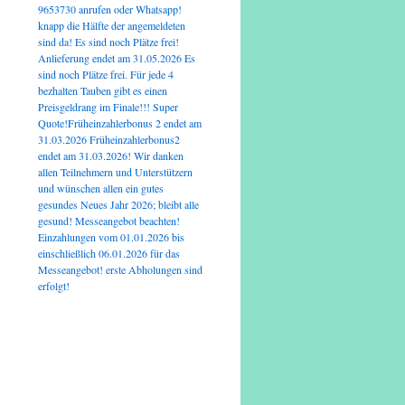
9653730 anrufen oder Whatsapp!
knapp die Hälfte der angemeldeten
sind da! Es sind noch Plätze frei!
Anlieferung endet am 31.05.2026 Es
sind noch Plätze frei. Für jede 4
bezhalten Tauben gibt es einen
Preisgeldrang im Finale!!! Super
Quote!Früheinzahlerbonus 2 endet am
31.03.2026 Früheinzahlerbonus2
endet am 31.03.2026! Wir danken
allen Teilnehmern und Unterstützern
und wünschen allen ein gutes
gesundes Neues Jahr 2026; bleibt alle
gesund! Messeangebot beachten!
Einzahlungen vom 01.01.2026 bis
einschließlich 06.01.2026 für das
Messeangebot! erste Abholungen sind
erfolgt!