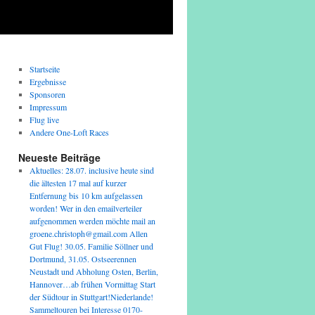
Startseite
Ergebnisse
Sponsoren
Impressum
Flug live
Andere One-Loft Races
Neueste Beiträge
Aktuelles: 28.07. inclusive heute sind
die ältesten 17 mal auf kurzer
Entfernung bis 10 km aufgelassen
worden! Wer in den emailverteiler
aufgenommen werden möchte mail an
groene.christoph@gmail.com Allen
Gut Flug! 30.05. Familie Söllner und
Dortmund, 31.05. Ostseerennen
Neustadt und Abholung Osten, Berlin,
Hannover…ab frühen Vormittag Start
der Südtour in Stuttgart!Niederlande!
Sammeltouren bei Interesse 0170-