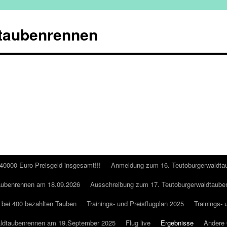
taubenrennen
 40000 Euro Preisgeld insgesamt!!!
Anmeldung zum 16. Teutoburgerwaldta
aubenrennen am 18.09.2026
Ausschreibung zum 17. Teutoburgerwaldtaube
 bei 400 bezahlten Tauben
Trainings- und Preisflugplan 2025
Trainings- 
aldtaubenrennen am 19.September 2025
Flug live
Ergebnisse
Andere 